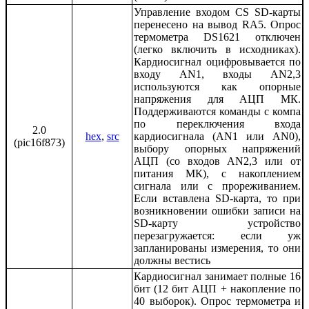
Управление входом CS SD-карты
перенесено на вывод RA5. Опрос
термометра DS1621 отключен
(легко включить в исходниках).
Кардиосигнал оцифровывается по
входу AN1, входы AN2,3
используются как опорные
напряжения для АЦП МК.
Поддерживаются команды с компа
по переключения входа
2.0
hex
,
src
кардиосигнала (AN1 или AN0),
(pic16f873)
выбору опорных напряжений
АЦП (со входов AN2,3 или от
питания МК), с накоплением
сигнала или с прореживанием.
Если вставлена SD-карта, то при
возникновении ошибки записи на
SD-карту устройство
перезагружается: если уж
запланированы измерения, то они
должны вестись
Кардиосигнал занимает полные 16
бит (12 бит АЦП + накопление по
40 выборок). Опрос термометра и