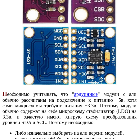
Н
еобходимо учитывать, что "
ардуинные
" модули с али
обычно рассчитаны на подключение к питанию +5в, хотя
сами микросхемы требуют питания +3.3в. Поэтому модули
обычно содержат на себе микросхему-стабилизатор (LDO) на
3.3в, и зачастую имеют хитрую схему преобразования
уровней SDA и SCL. Поэтому необходимо:
Либо изначально выбирать на али версии модулей,
расчитанные на +3.3в, т.е. которые не содержат