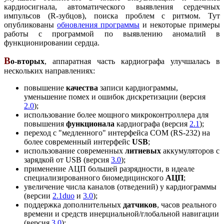
кардиосигнала, автоматического выявления сердечных
импульсов (R-зубцов), поиска проблем с ритмом. Тут
опубликованы
обновления программы
и некоторые примеры
работы с программой по выявлению аномалий в
функционировании сердца.
В
о-вторых
, аппаратная часть кардиографа улучшалась в
нескольких направлениях:
повышение
качества
записи кардиограммы,
уменьшение помех и ошибок дискретизации (версия
2.0
);
использование более мощного микроконтроллера для
повышения
функционала
кардиографа (версия
2.1
);
переход с "медленного" интерфейса COM (RS-232) на
более современный интерфейс
USB
;
использование современных
литиевых
аккумуляторов с
зарядкой от USB (версия
3.0
);
применение АЦП большей разрядности, в идеале
специализированного биомедицинского
АЦП
;
увеличение числа каналов (отведений) у кардиограммы
(версии
2.1duo
и
3.0
);
поддержка дополнительных
датчиков
, часов реального
времени и средств инерциальной/глобальной навигации
(версия
3.0
);