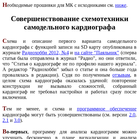
Н
еобходимые прошивки для МК с исходниками см.
ниже
.
Совершенствование схемотехники
самодельного кардиографа
С
хема и описание первого варианта самодельного
кардиографа с функцией записи на SD карту опубликована в
журнале
Радиохобби 2012, №4
и
на сайте "Паяльник"
(сперва
статья была отправлена в журнал "Радио", но они ответили,
что "Статья о кардиографе не по профилю нашего журнала".
А редактор "Радиохобби" забыл о статье и она больше года
провалялась в редакции). Судя по полученным
отзывам
, в
целом схема кардиографа оказалась удачной: повторение
конструкции не вызывало сложностей, собранный
кардиограф не требовал настройки и работал сразу после
включения.
Т
ем не менее, и схема и
программное обеспечение
кардиографа могут быть усовершенствованы (см. версии
2.0
,
2.1
и
3.0
).
В
о-первых
, программу для анализа кардиограмм можно
улучшать бесконечно в плане визуализации и анализа