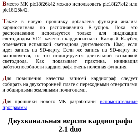
В
место МК pic18f26k42 можно использовать pic18f27k42 или
pic18f25k42.
Т
акже в новую прошивку добавлена функция анализа
кардиосигнала по распознаванию R-зубцов. Пока это
распознавание используется только для индикации
светодиодом VD1 качества кардиосигнала. Каждый R-зубец
отмечается вспышкой светодиода длительность 10мс, если
идет запись на SD-карту. Если же запись на SD-карту не
выполняется, то это индицируется длительной вспышкой
светодиода. Как показывает практика, индикация
работоспособности кардиографа очень полезная функция.
Д
ля повышения качества записей кардиограф следует
собирать на двухсторонней плате с переходными отверстиями
и обширными земляными полигонами.
Д
ля прошивки нового МК разработаны
вспомогательные
программы
Двухканальная версия кардиографа
2.1 duo