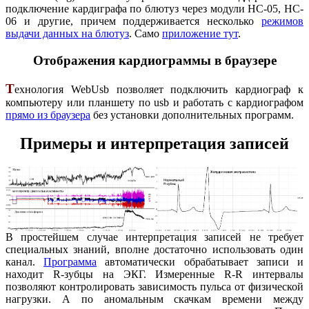
подключение кардиграфа по блютуз через модули HC-05, HC-
06 и другие, причем поддерживается несколько
режимов
выдачи данных на блютуз
. Само
приложение тут
.
Отображения кардиограммы в браузере
Т
ехнология WebUsb позволяет подключить кардиограф к
компьютеру или планшету по usb и работать с кардиографом
прямо из браузера
без установки дополнительных программ.
Примеры и интерпретация записей
В простейшем случае интерпретация записей не требует
специальных знаний, вполне достаточно использовать один
канал.
Программа
автоматически обрабатывает записи и
находит R-зубцы на ЭКГ. Измеренные R-R интервалы
позволяют контролировать зависимость пульса от физической
нагрузки. А по аномальным скачкам времени между