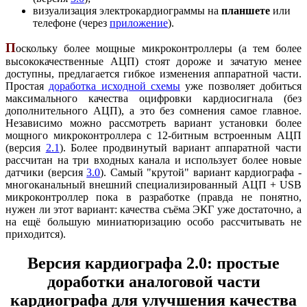
визуализация электрокардиограммы на
планшете
или
телефоне (через
приложение
).
П
оскольку более мощные микроконтроллеры (а тем более
высококачественные АЦП) стоят дороже и зачатую менее
доступны, предлагается гибкое изменения аппаратной части.
Простая
доработка исходной схемы
уже позволяет добиться
максимального качества оцифровки кардиосигнала (без
дополнительного АЦП), а это без сомнения самое главное.
Независимо можно рассмотреть вариант установки более
мощного микроконтроллера с 12-битным встроенным АЦП
(версия
2.1
). Более продвинутый вариант аппаратной части
рассчитан на три входных канала и использует более новые
датчики (версия
3.0
). Самый "крутой" вариант кардиографа -
многоканальный внешний специализированный АЦП + USB
микроконтроллер пока в разработке (правда не понятно,
нужен ли этот вариант: качества съёма ЭКГ уже достаточно, а
на ещё большую миниатюризацию особо рассчитывать не
приходится).
Версия кардиографа 2.0: простые
доработки аналоговой части
кардиографа для улучшения качества