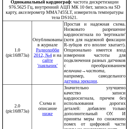
Одноканальный кардиограф
: частота дискретизации
976.5625 Гц, внутренний АЦП МК 10 бит, запись на SD
карту, акселерометр MMA7455LT, измеритель температуры
тела DS1621.
Простая и надежная схема.
Низковато разрешение
кардиосигнала по 'вертикали'
Опубликованы
(хотя для надежной фиксации
в журнале
R-зубцов его вполне хватает).
1.0
Радиохобби
Опционально имеется вход
(pic16f873a)
2012, №4
и на
измерения частоты для
сайте
подключения разных датчиков
'паяльник'
с преобразованием
величина
→
частота
,
например, самодельного
датчика эрекции
.
Значительно улучшено
качество записи
кардиосигнала, причем без
Схема и
использования дорогих
2.0
описание
деталей: добавлен только
(pic16f873a)
ниже
дополнительный ОУ. И
приняты меры по снижению
помех от цифровой части