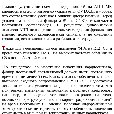
Г
лавное
улучшение схемы
- перед подачей на АЦП МК
кардиосигнал дополнительно усиливается ОУ DA3.1 в ~50раз,
что соответственно уменьшает ошибки дискретизации. Перед
усилением из сигнала фильтром ВЧ на C4,R10 исключается
постоянная составляющая. В результате динамический
диапазон АЦП полноценно используется для оцифровывания
именно полезного кардиосигнала сигнала, а не смещений
изолинии, возникающих из-за разбаланса электродов.
Т
акже для уменьшения шумов применен ФНЧ на R12, C3, а
кроме того усиление DA3.1 на высоких частотах ограничено
C5 в цепи обратной связи.
П
о стандартам, во избежание искажения кардиосигнала,
фильтр постоянной составляющей должен иметь постоянную
времени τ не менее 5 сек. Благо, это легко обеспечить за счет
высокого входного сопротивление ОУ DA3.1. Недостатком
дополнительного усиления кардисигнала является том, что
при резком изменении напряжения разбаланса электродов,
например, в процессе установке электродов на тело,
возникнет перегруза усилителя и кардиограф окажется "слеп"
на время нескольких τ. Конечно, полезная информация при
этом фактически не теряется, но эту особенность поведения
стоит иметь в виду при интерпретации данных кардиографа.