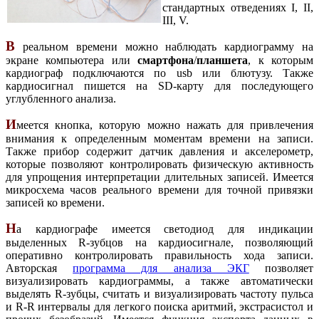
стандартных отведениях I, II,
III, V.
В
реальном времени можно наблюдать кардиограмму на
экране компьютера или
смартфона
/
планшета
, к которым
кардиограф подключаются по usb или блютузу. Также
кардиосигнал пишется на SD-карту для последующего
углубленного анализа.
И
меется кнопка, которую можно нажать для привлечения
внимания к определенным моментам времени на записи.
Также прибор содержит датчик давления и акселерометр,
которые позволяют контролировать физическую активность
для упрощения интерпретации длительных записей. Имеется
микросхема часов реального времени для точной привязки
записей ко времени.
Н
а кардиографе имеется светодиод для индикации
выделенных R-зубцов на кардиосигнале, позволяющий
оперативно контролировать правильность хода записи.
Авторская
программа для анализа ЭКГ
позволяет
визуализировать кардиограммы, а также автоматически
выделять R-зубцы, считать и визуализировать частоту пульса
и R-R интервалы для легкого поиска аритмий, экстрасистол и