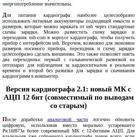
энергопотребление значительны.
Д
ля питания кардиографа наиболее целесообразно
использовать литиевые аккумуляторы подходящей емкости и
размеров, которые можно заряжать от usb через стандартные
схемы зарядки. Можно разместить схему зарядки и
переходник usb-com в корпусе кардиографа, чтобы получить
прибор с интерфейсом usb. Впрочем, возможно для экономии
размеров носимого прибора, переходник и схему зарядки
целесообразно сделать внешними. Это также позволяет иметь
два переходника: первый с гальванической развязкой на
оптопарах для наблюдения за кардиосигналом в реальном
времени и второй без развязки для зарядки и скачивания
кардиограмм в компьютер.
Версия кардиографа 2.1: новый МК с
АЦП 12 бит (совместимый по выводам
со старым)
П
осле доработки
аналоговой части
логично обновить
цифровую, использовав вместо морально устаревшего
Pic16f873a более современный МК с 12-битным АЦП. Для
владельцев уже собранного кардиографа лучше всего, если