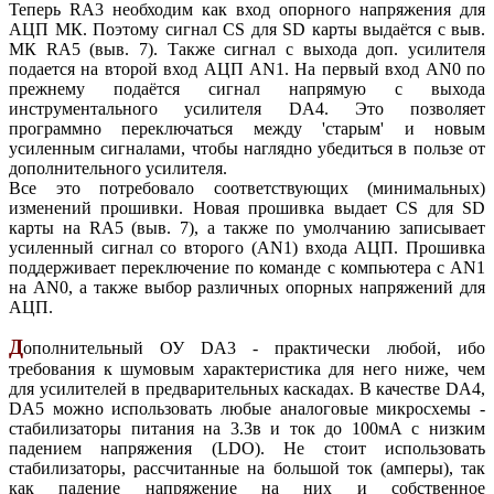
Теперь RA3 необходим как вход опорного напряжения для
АЦП МК. Поэтому сигнал CS для SD карты выдаётся с выв.
МК RA5 (выв. 7). Также сигнал с выхода доп. усилителя
подается на второй вход АЦП AN1. На первый вход AN0 по
прежнему подаётся сигнал напрямую с выхода
инструментального усилителя DA4. Это позволяет
программно переключаться между 'старым' и новым
усиленным сигналами, чтобы наглядно убедиться в пользе от
дополнительного усилителя.
Все это потребовало соответствующих (минимальных)
изменений прошивки. Новая прошивка выдает CS для SD
карты на RA5 (выв. 7), а также по умолчанию записывает
усиленный сигнал со второго (AN1) входа АЦП. Прошивка
поддерживает переключение по команде с компьютера с AN1
на AN0, а также выбор различных опорных напряжений для
АЦП.
Д
ополнительный ОУ DA3 - практически любой, ибо
требования к шумовым характеристика для него ниже, чем
для усилителей в предварительных каскадах. В качестве DA4,
DA5 можно использовать любые аналоговые микросхемы -
стабилизаторы питания на 3.3в и ток до 100мА с низким
падением напряжения (LDO). Не стоит использовать
стабилизаторы, рассчитанные на большой ток (амперы), так
как падение напряжение на них и собственное