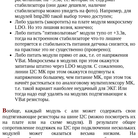
стабилизатора (они даже дешевле, наличие
стабилизатора можно увидеть на фото). Например, для
модулей bmp280 такой выбор точно доступен;
Либо удалить (закоротить) на плате модуля микросхему
LDO. Но это лишняя возня, конечно;
Либо питать "пятивольтовые" модули тупо от +3.3в,
тогда на встроенном стабилизаторе что-то лишнее
потеряется и стабильность питания датчика снизится, но
на практике это не существенно (проверено);
Либо питать модули прямо от акк, т.е. от напряжения
VBat. Микросхемы в модулях при этом окажутся
запитаны штатно через LDO модуля. С сожалению,
линии I2C МК при этом окажутся подтянуты к
напряжению большему, чем питание МК, при этом ток
начнёт растекаться по аналоговому мультиплексору МК,
т.е. такой вариант наиболее неудачный для ЭКГ. Или
тогда надо ещё удалять на модулях подтягивающие к
VBat резисторы.
В
ообще, каждый модуль с али может содержать свои
подтягивающие резисторы на шине I2C (можно посмотреть их
на плате или на схеме модуля). В результате общее
сопротивление подтяжек на I2C при подключении нескольких
модулей может оказаться весьма низким. На