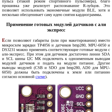
пульса (этакий режим спортивного пульсомера), благо
прошивка уже реализует распознавание R-зубцов. Это
позволяет использовать экономичные модули BLE, хотя и
несколько обесценивает саму идею снятия кардиограммы.
Применение готовых модулей датчиков с али
экспресс
Е
сли позволяют габариты (или при макетировании) вместо
микросхем зарядки TP4056 и датчиков bmp280, MPU-6050 и
DS3231 можно применять соответствующие готовые модули с
али-экспресс. При этом для датчиков достаточно линии SDA
и SCL шины I2C МК подключить к одноименным выводам
модулей датчиков и подать на модули питание. Другие
выводы модулей (CSB и SDO для bmp280, AD0 для MPU-
6050) должны быть подключены к земле или питанию
согласно основной
схеме
).