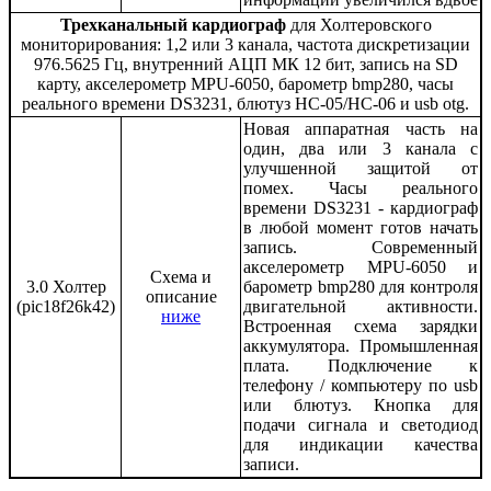
Трехканальный кардиограф
для Холтеровского
мониторирования: 1,2 или 3 канала, частота дискретизации
976.5625 Гц, внутренний АЦП МК 12 бит, запись на SD
карту, акселерометр MPU-6050, барометр bmp280, часы
реального времени DS3231, блютуз HC-05/HC-06 и usb otg.
Новая аппаратная часть на
один, два или 3 канала с
улучшенной защитой от
помех. Часы реального
времени DS3231 - кардиограф
в любой момент готов начать
запись. Современный
акселерометр MPU-6050 и
Схема и
3.0 Холтер
барометр bmp280 для контроля
описание
(pic18f26k42)
двигательной активности.
ниже
Встроенная схема зарядки
аккумулятора. Промышленная
плата. Подключение к
телефону / компьютеру по usb
или блютуз. Кнопка для
подачи сигнала и светодиод
для индикации качества
записи.