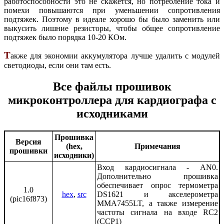
работоспособности это не скажется, но потребление тока и
помехи повышаются при уменьшении сопротивления
подтяжек. Поэтому в идеале хорошо бы было заменить или
выкусить лишние резисторы, чтобы общее сопротивление
подтяжек было порядка 10-20 КОм.
Т
акже для экономии аккумулятора лучше удалить с модулей
светодиоды, если они там есть.
Все файлы прошивок
микроконтроллера для кардиографа с
исходниками
Прошивка
Версия
(hex,
Примечания
прошивки
исходники)
Вход кардиосигнала - AN0.
Дополнительно прошивка
обеспечивает опрос термометра
1.0
hex
,
src
DS1621 и акселерометра
(pic16f873)
MMA7455LT, а также измерение
частоты сигнала на входе RC2
(CCP1)