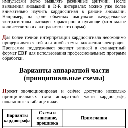
импульсами легко выявлять различные аритмии. После
выявления аномалий в R-R интервалах можно уже более
внимательно изучить кардиосигнал в районе аномалии.
Например, на фоне обычных импульсов желудочковые
экстрасистолы выглядят характерно и пугающе (хотя малое
количество таких экстрасистол это норма).
Д
ля более точной интерпретации кардиосигнала необходимо
придерживаться той или иной схемы наложения электродов.
Программа поддерживает экспорт записей в стандартный
формат
EDF
для использования профессиональных программ
обработки.
Варианты аппаратной части
(принципиальные схемы)
П
роект эволюционировал и сейчас доступно несколько
принципиальных схем аппаратной части кардиографа,
показанные в таблице ниже.
Схема и
Варианты
описание,
Примечания
кардиографа
прошивка