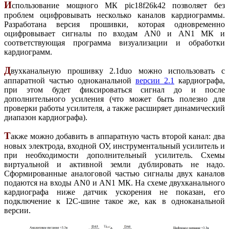
И
спользование мощного МК pic18f26k42 позволяет без
проблем оцифровывать несколько каналов кардиограммы.
Разработана версия прошивки, которая одновременно
оцифровывает сигналы по входам AN0 и AN1 МК и
соответствующая программа визуализации и обработки
кардиограмм.
Д
вухканальную прошивку 2.1duo можно использовать с
аппаратной частью одноканальной
версии 2.1
кардиографа,
при этом будет фиксироваться сигнал до и после
дополнительного усиления (что может быть полезно для
проверки работы усилителя, а также расширяет динамический
диапазон кардиографа).
Т
акже можно добавить в аппаратную часть второй канал: два
новых электрода, входной ОУ, инструментальный усилитель и
при необходимости дополнительный усилитель. Схемы
виртуальной и активной земли дублировать не надо.
Сформированные аналоговой частью сигналы двух каналов
подаются на входы AN0 и AN1 МК. На схеме двухканального
кардиографа ниже датчик ускорения не показан, его
подключение к I2C-шине такое же, как в одноканальной
версии.