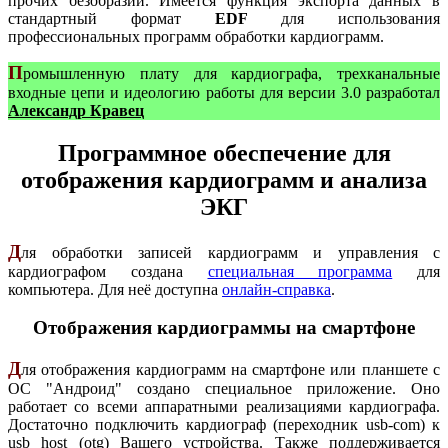
прочих безобразий. Имеется функция экспорта данных в
стандартный формат
EDF
для использования
профессиональных программ обработки кардиограмм.
П
ромышленную плату для кардиографа, трехканальные
входные цепи и идеологию работы для версии 3.0 разработал
Александр Кравец
Программное обеспечение для
отображения кардиограмм и анализа
ЭКГ
Д
ля обработки записей кардиограмм и управления с
кардиографом создана
специальная программа
для
компьютера. Для неё доступна
онлайн-справка
.
Отображения кардиограммы на смартфоне
Д
ля отображения кардиограмм на смартфоне или планшете с
ОС "Андроид" создано специальное приложение. Оно
работает со всеми аппаратными реализациями кардиографа.
Достаточно подключить кардиограф (переходник usb-com) к
usb host (otg) Вашего устройства. Также поддерживается