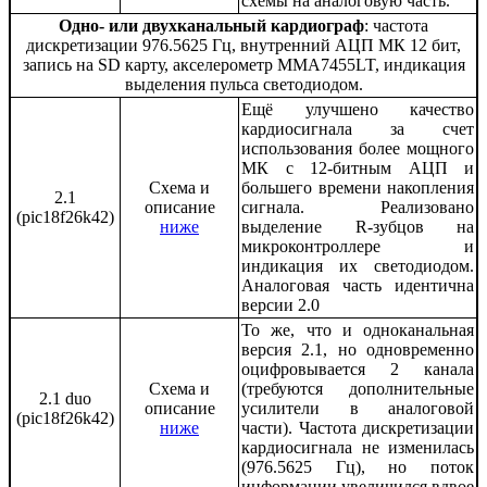
схемы на аналоговую часть.
Одно- или двухканальный кардиограф
: частота
дискретизации 976.5625 Гц, внутренний АЦП МК 12 бит,
запись на SD карту, акселерометр MMA7455LT, индикация
выделения пульса светодиодом.
Ещё улучшено качество
кардиосигнала за счет
использования более мощного
МК с 12-битным АЦП и
Схема и
большего времени накопления
2.1
описание
сигнала. Реализовано
(pic18f26k42)
ниже
выделение R-зубцов на
микроконтроллере и
индикация их светодиодом.
Аналоговая часть идентична
версии 2.0
То же, что и одноканальная
версия 2.1, но одновременно
оцифровывается 2 канала
Схема и
(требуются дополнительные
2.1 duo
описание
усилители в аналоговой
(pic18f26k42)
ниже
части). Частота дискретизации
кардиосигнала не изменилась
(976.5625 Гц), но поток
информации увеличился вдвое