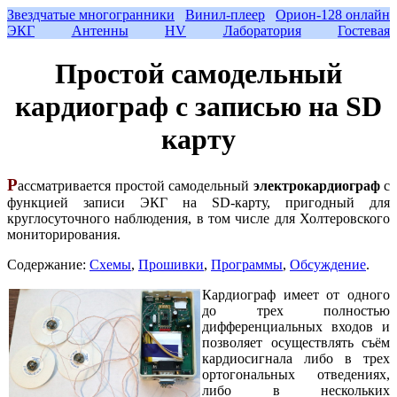
Звездчатые многогранники
Винил‑плеер
Орион‑128 онлайн
ЭКГ
Антенны
HV
Лаборатория
Гостевая
Простой самодельный
кардиограф с записью на SD
карту
Р
ассматривается простой самодельный
электрокардиограф
с
функцией записи ЭКГ на SD-карту, пригодный для
круглосуточного наблюдения, в том числе для Холтеровского
мониторирования.
Содержание:
Схемы
,
Прошивки
,
Программы
,
Обсуждение
.
Кардиограф имеет от одного
до трех полностью
дифференциальных входов и
позволяет осуществлять съём
кардиосигнала либо в трех
ортогональных отведениях,
либо в нескольких