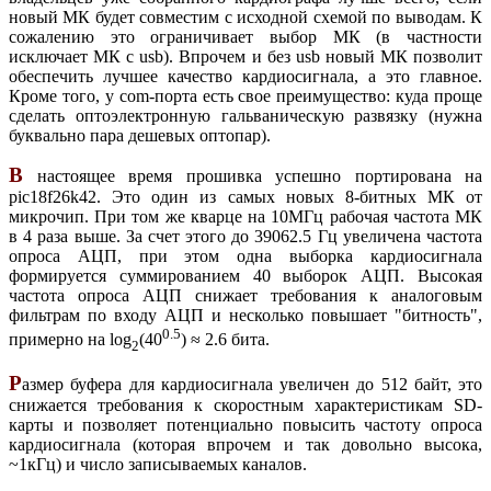
новый МК будет совместим с исходной схемой по выводам. К
сожалению это ограничивает выбор МК (в частности
исключает МК с usb). Впрочем и без usb новый МК позволит
обеспечить лучшее качество кардиосигнала, а это главное.
Кроме того, у com-порта есть свое преимущество: куда проще
сделать оптоэлектронную гальваническую развязку (нужна
буквально пара дешевых оптопар).
В
настоящее время прошивка успешно портирована на
pic18f26k42. Это один из самых новых 8-битных МК от
микрочип. При том же кварце на 10МГц рабочая частота МК
в 4 раза выше. За счет этого до 39062.5 Гц увеличена частота
опроса АЦП, при этом одна выборка кардиосигнала
формируется суммированием 40 выборок АЦП. Высокая
частота опроса АЦП снижает требования к аналоговым
фильтрам по входу АЦП и несколько повышает "битность",
0.5
примерно на log
(40
) ≈ 2.6 бита.
2
Р
азмер буфера для кардиосигнала увеличен до 512 байт, это
снижается требования к скоростным характеристикам SD-
карты и позволяет потенциально повысить частоту опроса
кардиосигнала (которая впрочем и так довольно высока,
~1кГц) и число записываемых каналов.