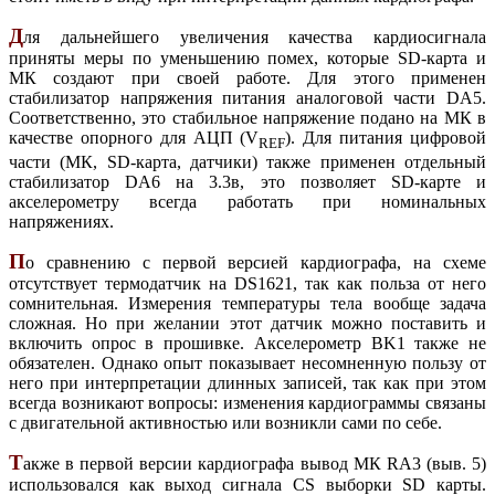
Д
ля дальнейшего увеличения качества кардиосигнала
приняты меры по уменьшению помех, которые SD-карта и
МК создают при своей работе. Для этого применен
стабилизатор напряжения питания аналоговой части DA5.
Соответственно, это стабильное напряжение подано на МК в
качестве опорного для АЦП (V
). Для питания цифровой
REF
части (МК, SD-карта, датчики) также применен отдельный
стабилизатор DA6 на 3.3в, это позволяет SD-карте и
акселерометру всегда работать при номинальных
напряжениях.
П
о сравнению с первой версией кардиографа, на схеме
отсутствует термодатчик на DS1621, так как польза от него
сомнительная. Измерения температуры тела вообще задача
сложная. Но при желании этот датчик можно поставить и
включить опрос в прошивке. Акселерометр BK1 также не
обязателен. Однако опыт показывает несомненную пользу от
него при интерпретации длинных записей, так как при этом
всегда возникают вопросы: изменения кардиограммы связаны
с двигательной активностью или возникли сами по себе.
Т
акже в первой версии кардиографа вывод МК RA3 (выв. 5)
использовался как выход сигнала CS выборки SD карты.