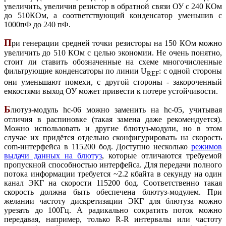
увеличить, увеличив резистор в обратной связи ОУ с 240 КОм
до 510КОм, а соответствующий конденсатор уменьшив с
1000пФ до 240 пФ.
П
ри генерации средней точки резисторы на 150 КОм можно
увеличить до 510 КОм с целью экономии. Не очень понятно,
стоит ли ставить обозначенные на схеме многочисленные
фильтрующие конденсаторы по линии U
: с одной стороны
REF
они уменьшают помехи, с другой стороны - закороченный
емкостями выход ОУ может привести к потере устойчивости.
Б
лютуз-модуль hc-06 можно заменить на hc-05, учитывая
отличия в распиновке (такая замена даже рекомендуется).
Можно использовать и другие блютуз-модули, но в этом
случае их придётся отдельно сконфигурировать на скорость
com-интерфейса в 115200 бод. Доступно несколько
режимов
выдачи данных на блютуз
, которые отличаются требуемой
пропускной способностью интерфейса. Для передачи полного
потока информации требуется ~2.2 кбайта в секунду на один
канал ЭКГ на скорости 115200 бод. Соответственно такая
скорость должна быть обеспечена блютуз-модулем. При
желании частоту дискретизации ЭКГ для блютуза можно
урезать до 100Гц. А радикально сократить поток можно
передавая, например, только R-R интервалы или частоту