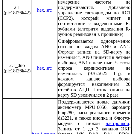
измерение частоты не
2.1
поддерживаются. Добавлено
hex
,
src
(pic18f26k42)
управление светодиодом по RC1
(CCP2), который мигает в
соответствии с выделенными R-
зубцами (алгоритм выделения R-
зубцов реализован в прошивке)
Оцифровывается одновременно
сигнал по входам AN0 и AN1.
Формат записи на SD-карту не
изменился, AN0 пишется в четные
выборки, AN1 в нечетные. Частота
2.1_duo
hex
,
src
опроса кардиосигнала не
(pic18f26k42)
изменилась (976.5625 Гц), в
каждом канале выборка
формируется накоплением 20
отсчётов АЦП. Поток записи на
карту SD увеличился в 2 раза.
Поддерживаются новые датчики:
акселометр MPU-6050, барометр
bmp280, часы реального времени
ds3231, а также кнопка и блютуз-
модуль c гибкой
настройкой
.
Запись от 1 до 3 каналов ЭКГ