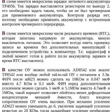
В
схеме имеется микросхема зарядки литиевого аккумулятора
TP4056. Ток зарядки выставляется резистором по выводу 2,
его необходимо задать таким, чтобы он не был чрезмерным
для применяемого аккумулятора. Контроля разряда нет,
поэтому необходимо применять аккумулятор с встроенным
контролем чрезмерного переразряда.
В
схеме имеется микросхема часов реального времени (RTC),
которая запитана напрямую от аккумулятора, миную
выключатель питания. Это позволяет всегда иметь привязку
записи ко времени без дополнительных манипуляций с
подключением устройства к компьютеру. Т.е. кардиограф в
любой момент готов к работе (если аккумулятор заряжен и
время RTC выставлено).
В
качестве ОУ можно использовать AD8542 или аналог
TP8542 или вообще любой rail-to-rail ОУ с питанием в 3.3в.
ФНЧ после ad623 можно сделать на 10КОм и 0.047 мкФ
вместо 4.7 КОм и 0.1 мкФ. ФВЧ перед дополнительным
усилением можно сделать 1 мкФ и 5.1МОм вместо 4.7мкФ и
1МОм, такой вариант позволяет обойтись менее дефицитным
конденсатором меньшей ёмкости, благо входное
сопротивление ОУ очень высокое. При желании усиление
AD623 можно уменьшить до 6, увеличив задающий усиление
резистор до 20 КОм, тогда дальнейшее усиление необходимо